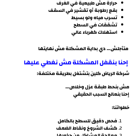
حرارة مش طبيعية في الغرف
بقع رطوبة أو تقشير في السقف
تسرب مياه ولو بسيط
تشققات في السطح
استهلاك كهرباء عالي
متأجلش… دي بداية المشكلة مش نهايتها
إحنا بنقفل المشكلة مش نغطي عليها
شركة الرياض كلين بتشتغل بطريقة مختلفة
:
مش بنحط طبقة عزل وخلاص…
إحنا بنعالج السبب الحقيقي
خطواتنا:
فحص دقيق للسطح بالكامل
كشف الشروخ ونقاط الضعف
معالجة المشاكل من جذورها