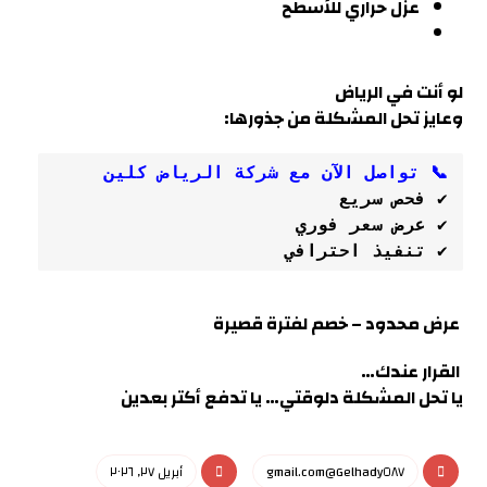
عزل حراري للأسطح
لو أنت في
الرياض
وعايز تحل المشكلة من جذورها:
📞 تواصل الآن مع شركة الرياض كلين
✔ فحص سريع
✔ عرض سعر فوري
✔ تنفيذ احترافي
عرض محدود – خصم لفترة قصيرة
القرار عندك…
يا تحل المشكلة دلوقتي… يا تدفع أكتر بعدين
Gelhady٥٨٧@gmail.com
أبريل ٢٧, ٢٠٢٦