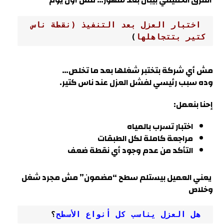
الفرق الحقيقي بيبان بعد شهور… مش أول يوم
 اختبار العزل بعد التنفيذ (نقطة ناس 
كتير بتتجاهلها
)
مش أي شركة بتختبر شغلها بعد ما تخلص…
وده سبب رئيسي لفشل العزل عند ناس كتير.
إحنا بنعمل:
اختبار تسرب بالمياه
مراجعة كاملة لكل الطبقات
التأكد من عدم وجود أي نقطة ضعف
يعني العميل بيستلم سطح “مضمون” مش مجرد شغل
وخلاص
 هل العزل يناسب كل أنواع الأسطح
؟