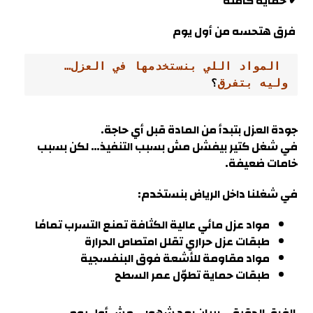
✔ حماية كاملة
فرق هتحسه من أول يوم
 المواد اللي بنستخدمها في العزل… 
وليه بتفرق
؟
جودة العزل بتبدأ من المادة قبل أي حاجة.
في شغل كتير بيفشل مش بسبب التنفيذ… لكن بسبب
خامات ضعيفة
.
في شغلنا داخل
الرياض
بنستخدم:
مواد عزل مائي عالية الكثافة تمنع التسرب تمامًا
طبقات عزل حراري تقلل امتصاص الحرارة
مواد مقاومة للأشعة فوق البنفسجية
طبقات حماية تطوّل عمر السطح