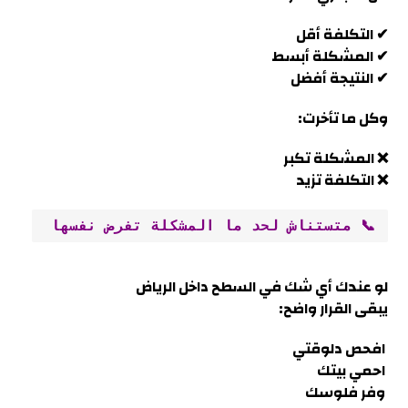
✔ التكلفة أقل
✔ المشكلة أبسط
✔ النتيجة أفضل
وكل ما تأخرت:
❌ المشكلة تكبر
❌ التكلفة تزيد
📞 متستناش لحد ما المشكلة تفرض نفسها
لو عندك أي شك في السطح داخل
الرياض
يبقى القرار واضح:
افحص دلوقتي
احمي بيتك
وفر فلوسك