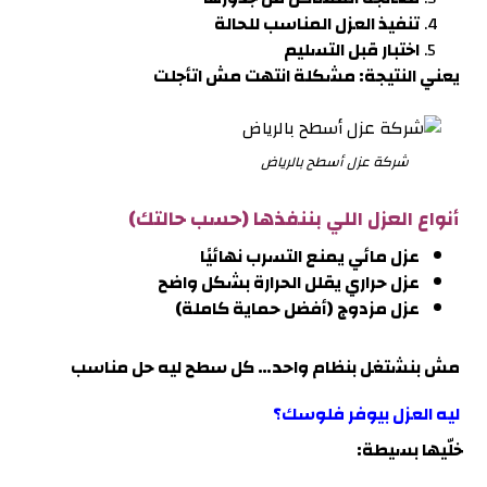
تنفيذ العزل المناسب للحالة
اختبار قبل التسليم
يعني النتيجة: مشكلة انتهت مش اتأجلت
شركة عزل أسطح بالرياض
أنواع العزل اللي بننفذها (حسب حالتك)
عزل مائي يمنع التسرب نهائيًا
عزل حراري يقلل الحرارة بشكل واضح
عزل مزدوج (أفضل حماية كاملة)
مش بنشتغل بنظام واحد… كل سطح ليه حل مناسب
ليه العزل بيوفر فلوسك؟
خلّيها بسيطة: