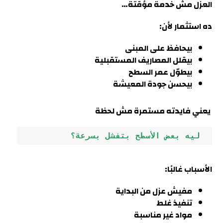
العزل مش خدمة مؤقتة…
ده استثمار لأن:
بيحافظ على المبنى
بيقلل المصاريف المستقبلية
بيطوّل عمر السطح
بيحسن جودة المعيشة
يعني فايدته مستمرة مش لحظة
 ليه بعض الأسطح بتفشل بسرعة؟
الأسباب غالبًا:
مفيش عزل من البداية
تنفيذ غلط
مواد غير مناسبة