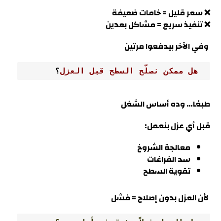
❌ سعر قليل = خامات ضعيفة
❌ تنفيذ سريع = مشاكل بعدين
وفي الآخر بيدفعوا مرتين
 هل ممكن نصلّح السطح قبل العزل
؟
طبعًا… وده أساس الشغل
قبل أي عزل بنعمل:
معالجة الشروخ
سد الفراغات
تقوية السطح
لأن العزل بدون إصلاح = فشل