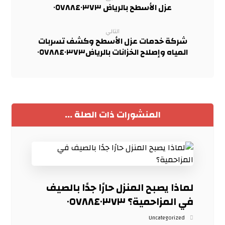
عزل الأسطح بالرياض ٠٥٧٨٨٤٠٣٧٣
التالي
شركة خدمات عزل الأسطح وكشف تسربات
المياه وإصلاح الخزانات بالرياض٠٥٧٨٨٤٠٣٧٣
المنشورات ذات الصلة ...
لماذا يصبح المنزل حارًا جدًا بالصيف
في المزاحمية؟ ٠٥٧٨٨٤٠٣٧٣
Uncategorized