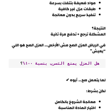
مواد ضعيفة بتتفك بسرعة
طبقات عزل غير كافية
تنفيذ سريع بدون معالجة
النتيجة؟
المشكلة ترجع + تدفع مرة تانية
في
الرياض
العزل الصح مش الأرخص… العزل الصح هو اللي
“يعيش
”
 هل العزل يمنع التسرب بنسبة ١٠٠%
؟
لما يتعمل صح… أيوه ✔
لكن بشرط:
معالجة الشروخ بالكامل
اختيار المادة المناسبة