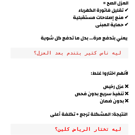
العزل الصح =
✔ تقليل فاتورة الكهرباء
✔ منع إصلاحات مستقبلية
✔ حماية المبنى
يعني بتدفع مرة… بدل ما تدفع كل شوية
 ليه ناس كتير بتندم بعد العزل؟
لأنهم اختاروا غلط:
❌ عزل رخيص
❌ تنفيذ سريع بدون فحص
❌ بدون ضمان
النتيجة: المشكلة ترجع + تكلفة أعلى
 ليه تختار الرياض كلين؟