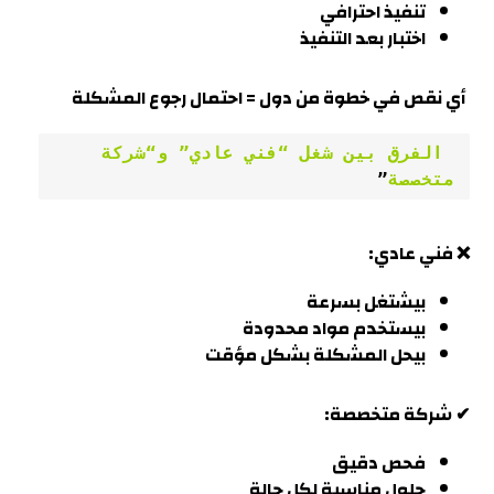
تنفيذ احترافي
اختبار بعد التنفيذ
أي نقص في خطوة من دول = احتمال رجوع المشكلة
 الفرق بين شغل “فني عادي” و“شركة 
متخصصة
”
❌ فني عادي:
بيشتغل بسرعة
بيستخدم مواد محدودة
بيحل المشكلة بشكل مؤقت
✔ شركة متخصصة:
فحص دقيق
حلول مناسبة لكل حالة