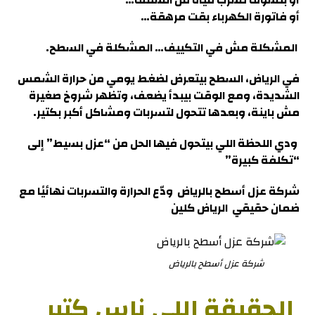
أو بتشوف تسرب مياه من السقف…
أو فاتورة الكهرباء بقت مرهقة…
المشكلة مش في التكييف… المشكلة في السطح.
في
الرياض
، السطح بيتعرض لضغط يومي من حرارة الشمس
الشديدة، ومع الوقت بيبدأ يضعف، وتظهر شروخ صغيرة
مش باينة، وبعدها تتحول لتسربات ومشاكل أكبر بكتير.
ودي اللحظة اللي بيتحول فيها الحل من “عزل بسيط” إلى
“تكلفة كبيرة
”
شركة عزل أسطح بالرياض
ودّع الحرارة والتسربات نهائيًا مع
ضمان حقيقي الرياض كلين
شركة عزل أسطح بالرياض
الحقيقة اللي ناس كتير