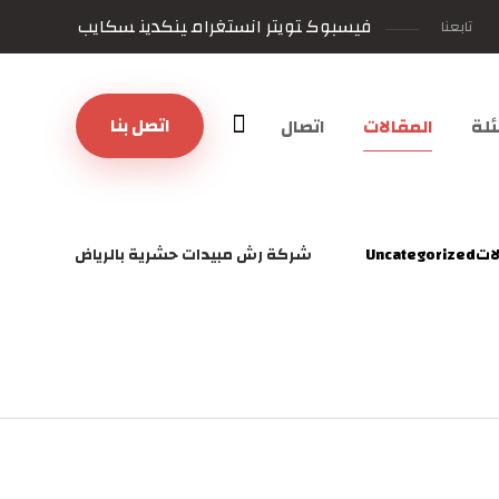
فيسبوك
تويتر
انستغرام
ينكدين
سكايب
تابعنا
اتصل بنا
لة
المقالات
اتصال
ات
Uncategorized
شركة رش مبيدات حشرية بالرياض