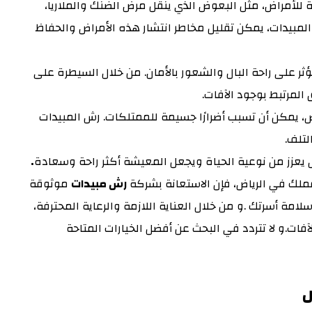
لة للأمراض، مثل البعوض الذي ينقل مرض الضنك والملاريا،
المبيدات، يمكن تقليل مخاطر انتشار هذه الأمراض والحفاظ
ؤثر على راحة البال والشعور بالأمان. من خلال السيطرة على
لمرتبط بوجود الآفات.
ض، يمكن أن تسبب أضرارًا جسيمة للممتلكات. رش المبيدات
لتلف.
ل يعزز من نوعية الحياة ويجعل المعيشة أكثر راحة وسعادة
.
ملك في الرياض، فإن الاستعانة بشركة
رش مبيدات
موثوقة
ة أسرتك .و من خلال العناية اللازمة والرعاية المحترفة،
فات.و لا تتردد في البحث عن أفضل الخيارات المتاحة
ض