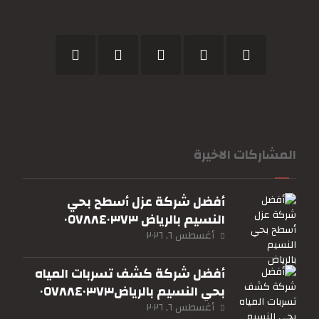
المشاركات الاخيرة
أفضل شركة عزل أسطح بحي
النسيم بالرياض ٠٥٧٨٨٤٠٣٧٣
أغسطس ٦, ٢٠٢٦
أفضل شركة كشف تسربات المياه
بحي النسيم بالرياض٠٥٧٨٨٤٠٣٧٣
أغسطس ٦, ٢٠٢٦