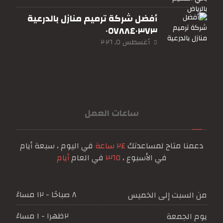
أفضل شركة ترميم منازل بالدرعية
٠٥٧٨٨٤٠٣٧٣
أغسطس ٥, ٢٠٢٦
ساعات العمل
دعمنا متاح لمساعدتك
٢٤ ساعة
في اليوم ، سبعة أيام
في الأسبوع ،
٣٦٥
في العام
أيام
٨ صباحًا - ١٢ مساءً
من السبت إلى الخميس
٢ظهرا - ١ مساءً
يوم الجمعة