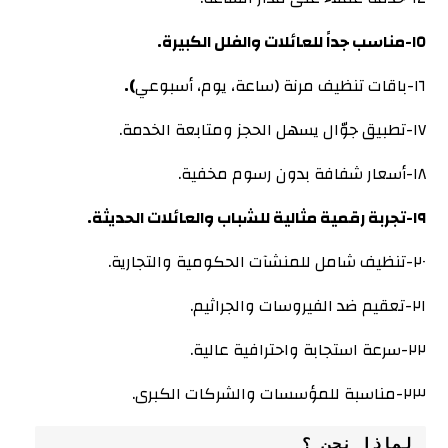
١٥-مناسب جداً للعائلات والفلل الكبيرة.
١٦-باقات تنظيف مرنة (ساعة، يوم، أسبوعي
).
١٧-تطبيق جوّال يسهل الحجز ومتابعة الخدمة.
١٨-أسعار شفافة بدون رسوم مخفية.
١٩-تجربة رقمية مثالية للشباب والعائلات الحديثة.
٢٠-تنظيف شامل للمنشآت الحكومية والتجارية.
٢١-تعقيم ضد الفيروسات والجراثيم.
٢٢-سرعة استجابة واحترافية عالية.
٢٣-مناسبة للمؤسسات والشركات الكبرى.
لماذا نحن ؟
