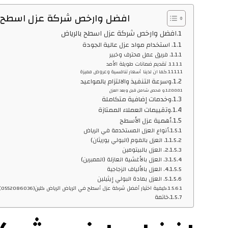
افضل وارخص شركة عزل اسطح ب
افضل وارخص شركة عزل اسطح بالرياض
استخدام مواد عزل عالية الجودة
فريق عمل محترف وخبير
تقديم ضمانات طويلة الأمد
كما ان لدينا أسعار تنافسية وعروض مميزة
وسرعة التنفيذ والالتزام بالمواعيد
و فحص شامل قبل وبعد العزل
وخدمات إضافية متكاملة
وتقييمات العملاء الممتازة
أهمية عزل الأسطح
أنواع العزل المستخدمة في الرياض
1. العزل بالفوم (البولي يوريثان)
2. العزل بالبيتومين
3. العزل بالأغشية العازلة (الممبرين)
4. العزل بالألياف الزجاجية
5. العزل بمادة البولي إيثيلين
كيفية اختيار أفضل شركة عزل أسطح في الرياض الرياض كلين(0552086036)
خاتمة