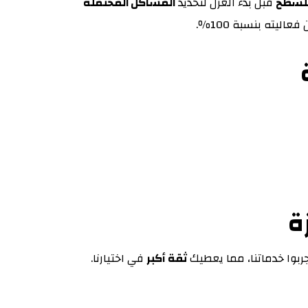
لسطح
قبل بدء العزل لتحديد
المشاكل المحتملة
عاليته بنسبة 100٪.
ة
زة
جربوا خدماتنا، مما يعطيك
ثقة أكبر
في اختيارنا.