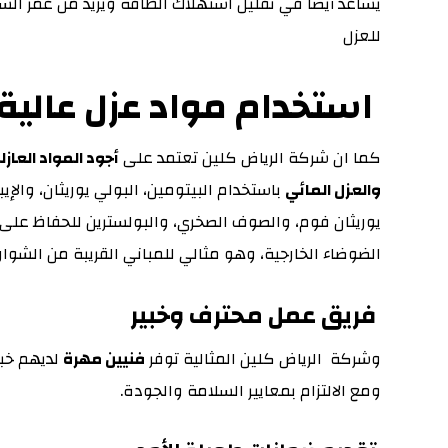
يساعد أيضًا في تقليل استهلاك الطاقة ويزيد من عمر الس
للعزل
استخدام مواد عزل عالية
كما ان شركة الرياض كلين تعتمد على
أجود المواد العازل
والعزل المائي
باستخدام البيتومين، البولي يوريثان، والإ
يوريثان فوم، والصوف الصخري، والبولسترين للحفاظ على 
الضوضاء الخارجية، وهو مثالي للمباني القريبة من الشوارع
فريق عمل محترف وخبير
وشركة الرياض كلين المثالية توفر
فنيين مهرة
لديهم خبر
ومع الالتزام بمعايير السلامة والجودة.