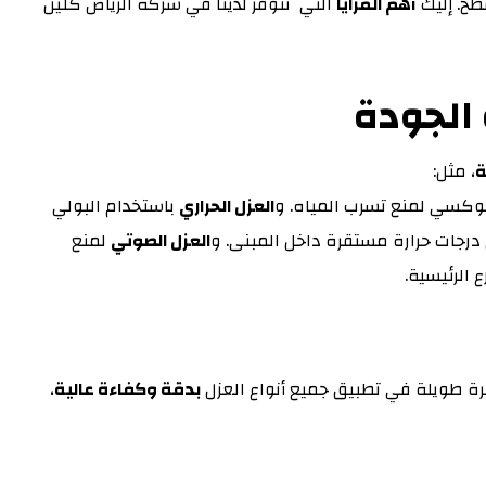
طح. إليك
أهم المزايا
التي تتوفر لدينا في شركة الرياض كلين
 الجودة
ة
، مثل:
يبوكسي لمنع تسرب المياه. و
العزل الحراري
باستخدام البولي
درجات حرارة مستقرة داخل المبنى. و
العزل الصوتي
لمنع
 الرئيسية.
ة طويلة في تطبيق جميع أنواع العزل
بدقة وكفاءة عالية
،