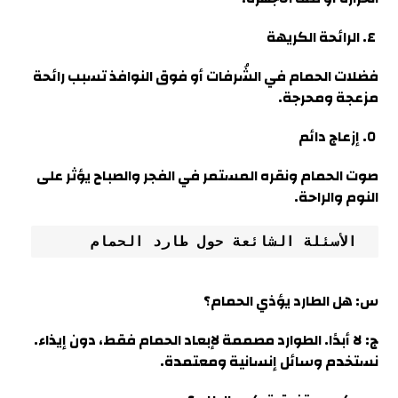
٤. الرائحة الكريهة
فضلات الحمام في الشُرفات أو فوق النوافذ تسبب رائحة
مزعجة ومحرجة
.
٥. إزعاج دائم
صوت الحمام ونقره المستمر في الفجر والصباح يؤثر على
النوم والراحة
.
 الأسئلة الشائعة حول طارد الحمام
س: هل الطارد يؤذي الحمام؟
ج: لا أبدًا. الطوارد مصممة لإبعاد الحمام فقط، دون إيذاء.
نستخدم وسائل إنسانية ومعتمدة
.