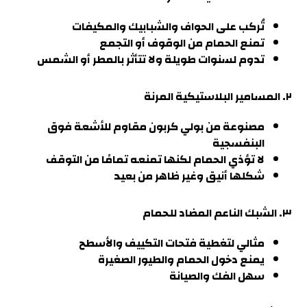
تُركب على الحواف والشبابيك والمكيفات
تمنع الحمام من الوقوف أو التجمع
تدوم لسنوات طويلة ولا تتأثر بالمطر أو الشمس
٢. المسامير البلاستيكية المرنة
مصنوعة من بولي كربون مقاوم للأشعة فوق
البنفسجية
لا تؤذي الحمام لكنها تمنعه تمامًا من التوقف
شكلها أنيق وغير ظاهر من بعيد
٣. الشبك الناعم المضاد للحمام
مثالي لتغطية فتحات التكييف والأسطح
يمنع دخول الحمام والطيور الصغيرة
سهل الفك والصيانة