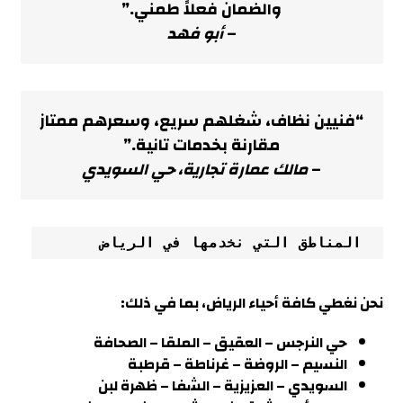
والضمان فعلاً طمني.”
–
أبو فهد
“فنيين نظاف، شغلهم سريع، وسعرهم ممتاز
مقارنة بخدمات تانية
.”
–
مالك عمارة تجارية، حي السويدي
 المناطق التي نخدمها في الرياض
نحن نغطي كافة أحياء الرياض، بما في ذلك
:
حي النرجس – العقيق – الملقا – الصحافة
النسيم – الروضة – غرناطة – قرطبة
السويدي – العزيزية –
الشفا – ظهرة لبن