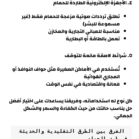
٤. الأجهزة الإلكترونية الطاردة للحمام
تطلق ترددات صوتية مزعجة للحمام فقط (غير
مسموعة للبشر
)
مناسبة للمباني التجارية والمخازن
تعمل بالطاقة أو البطارية
٥. شرائط لاصقة مانعة للتوقف
تُستخدم في الأماكن الصغيرة مثل حواف النوافذ أو
المجاري الهوائية
فعالة واقتصادية في نفس الوقت
كل نوع له استخداماته، وفريقنا يساعدك على اختيار أفضل
حل يناسب حالتك من حيث الكفاءة والسعر والشكل
الجمالي
.
 الفرق بين الطرق التقليدية والحديثة 
في طرد الحمام