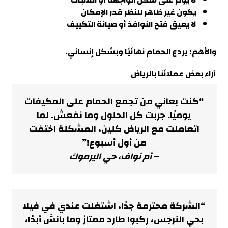
لا يؤثر على شكل الواجهة أو الشباك
يكون غير ظاهر للنظر قدر الإمكان
لا يعيق فتح النوافذ أو صيانة التكييف
والأهم: يردع الحمام نهائيًا وبشكل إنساني.
آراء بعض عملائنا بالرياض
“
كنت بعاني من تجمع الحمام على المكيفات
يوميًا
. جربت كل الحلول وما نفعش.
لما
اتعاملت مع الرياض كلين، المشكلة اختفت
من أول أسبوع!”
–
أم نواف، حي اليرموك
“الشركة محترمة جدًا، اشتغلت عندي في فيلا
بحي النرجس
، ركبوا طارد ممتاز وما بانش أبدًا،