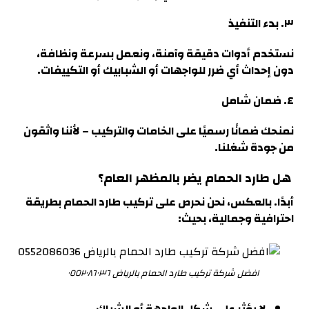
٣. بدء التنفيذ
نستخدم أدوات دقيقة وآمنة، ونعمل بسرعة ونظافة
،
دون إحداث أي ضرر للواجهات أو الشبابيك أو التكييفات.
٤. ضمان شامل
نمنحك ضمانًا رسميًا على الخامات والتركيب
– لأننا واثقون
من جودة شغلن
ا.
هل طارد الحمام يضر بالمظهر العام
؟
أبدًا. بالعكس، نحن نحرص على تركيب طارد الحمام بطريقة
احترافية وجمالية، بحيث
:
افضل شركة تركيب طارد الحمام بالرياض ٠٥٥٢٠٨٦٠٣٦