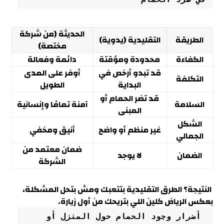
الحديثة (من شركة
الطريقة
التقليدية (يدوية)
مختصة)
الكفاءة
محدودة ومؤقتة
دائمة وفعالة
قد تبدو أرخص في
أوفر على المدى
التكلفة
البداية
الطويل
قد تضر الحمام أو
السلامة
آمنة تمامًا وإنسانية
المبنى
الشكل
غير منظم أو واضح
أنيق ومخفي
الجمالي
ضمان معتمد من
الضمان
لا يوجد
الشركة
النتيجة؟ الطرق التقليدية بتتعبك ومش بتحل المشكلة،
بعكس الرياض كلين اللي بتريحك من أول زيارة
.
 أضرار وجود الحمام حول المنزل أو 