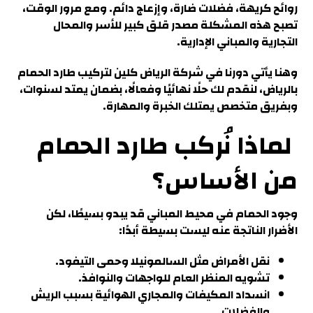
روائح كريهة، فضلات ضارة، وإزعاج دائم. ومع مرور الوقت،
تصبح هذه المشكلة مصدر قلق كبير للأسر والمحال
التجارية والمباني الإدارية.
وهنا يأتي دورنا في شركة الرياض كلين لتركيب طارد الحمام
بالرياض، لنقدم لك
حلًا نهائيًا وفعالًا، بضمان يمتد لسنوات،
وبفريق متخصص يمتلك الخبرة والمهارة
.
لماذا نُركب طارد الحمام
من الأساس
؟
وجود الحمام في محيط المباني قد يبدو بسيطًا،
لكن
الأضرار الناتجة عنه ليست بسيطة أبدًا
:
نقل الأمراض مثل السالمونيلا وحمى التيفود.
تشويه المنظر العام للواجهات والنوافذ.
انسداد المكيفات والمجاري الهوائية بسبب الريش
والفضلات
.