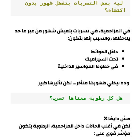
 ليه بعض التسربات بتفضل شهور بدون 
اكتشاف؟
في
المزاحمية
، في تسربات بتعيش شهور من غير ما حد
يلاحظها، والسبب إنها بتكون
:
داخل الحوائط
تحت السيراميك
في خطوط المواسير الداخلية
وده بيخلي ظهورها متأخر… لكن تأثيرها كبير
 هل كل رطوبة معناها تسرب؟
مش دايمًا ❌
لكن في أغلب الحالات داخل
المزاحمية
، الرطوبة بتكون
مؤشر قوي على
: