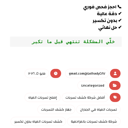
📞 احجز فحص فوري
✔ دقة عالية
✔ بدون تكسير
✔ حل نهائي
 خلّي المشكلة تنتهي قبل ما تكبر
Gelhady٥٨٧@gmail.com
مايو ٥, ٢٠٢٦
Uncategorized
أفضل شركة كشف تسربات
إصلاح تسربات المياه
تسربات المياه في الجدران
جهاز كشف التسربات
شركة كشف تسربات بالمزاحمية
كشف تسربات المياه بدون تكسير