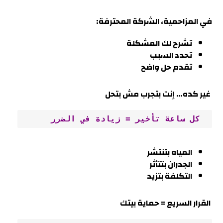
في
المزاحمية
، الشركة المحترفة
:
تشرح لك المشكلة
تحدد السبب
تقدم حل واضح
غير كده… إنت بتجرب مش بتحل
 كل ساعة تأخير = زيادة في الضرر
المياه بتنتشر
الجدران بتتأثر
التكلفة بتزيد
القرار السريع = حماية بيتك