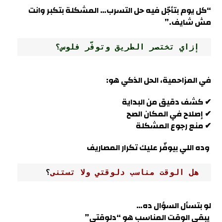
“كل يوم بتأجّل فيه حل التسرب… المشكلة بتكبر وانت
مش شايف
.”
 إزاي تختصر الطريق وتوفّر فلوس؟
في
المزاحمية
، الحل الذكي هو:
✔ كشف دقيق من البداية
✔ إصلاح في المكان الصح
✔ منع رجوع المشكلة
وده اللي بيوفّر عليك تكرار المصاريف
 هل الوقت مناسب دلوقتي ولا تستنى
؟
لو بتسأل السؤال ده…
يبقى الوقت المناسب هو “دلوقتي
”