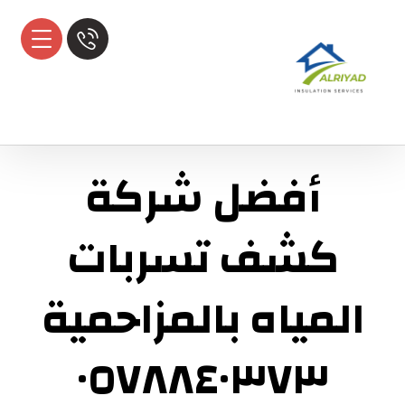
أفضل شركة
كشف تسربات
المياه بالمزاحمية
٠٥٧٨٨٤٠٣٧٣