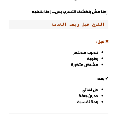
إحنا مش بنكشف التسرب بس… إحنا بننهيه
الفرق قبل وبعد الخدمة
❌ قبل:
تسرب مستمر
رطوبة
مشاكل متكررة
✔ بعد:
حل نهائي
جدران جافة
راحة نفسية