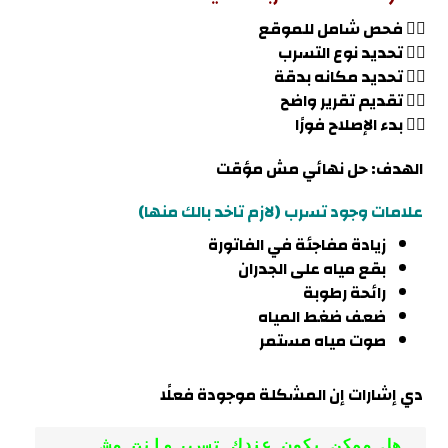
١️⃣ فحص شامل للموقع
٢️⃣ تحديد نوع التسرب
٣️⃣ تحديد مكانه بدقة
٤️⃣ تقديم تقرير واضح
٥️⃣ بدء الإصلاح فورًا
الهدف: حل نهائي مش مؤقت
علامات وجود تسرب (لازم تاخد بالك منها)
زيادة مفاجئة في الفاتورة
بقع مياه على الجدران
رائحة رطوبة
ضعف ضغط المياه
صوت مياه مستمر
دي إشارات إن المشكلة موجودة فعلًا
 هل ممكن يكون عندك تسرب وانت مش 