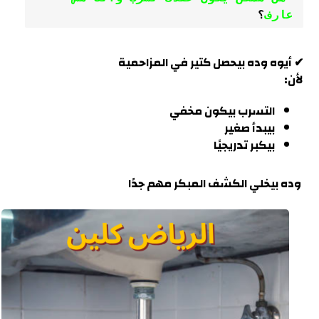
عارف
؟
✔ أيوه وده بيحصل كتير في
المزاحمية
لأن:
التسرب بيكون مخفي
بيبدأ صغير
بيكبر تدريجيًا
وده بيخلي الكشف المبكر مهم جدًا