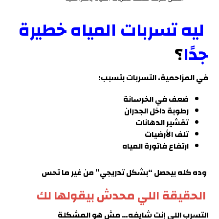
ليه تسربات المياه خطيرة
جدًا
؟
في
المزاحمية
، التسربات بتسبب:
ضعف في الخرسانة
رطوبة داخل الجدران
تقشير الدهانات
تلف الأرضيات
ارتفاع فاتورة المياه
وده كله بيحصل “بشكل تدريجي” من غير ما تحس
الحقيقة اللي محدش بيقولها لك
التسرب
اللي إنت شايفه… مش هو المشكلة