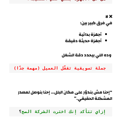
❌ لا
في فرق كبير بين:
أجهزة بدائية
أجهزة حديثة دقيقة
وده اللي بيحدد دقة الشغل
 جملة تسويقية تقفّل العميل (مهمة جدًا)
“إحنا مش بندوّر على مكان البلل… إحنا بنوصل لمصدر
المشكلة الحقيقي
.”
 إزاي تتأكد إنك اخترت الشركة الصح
؟