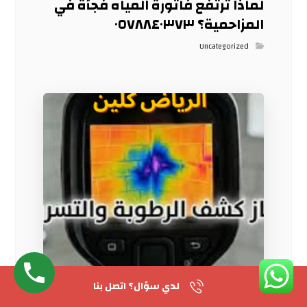
لماذا ترتفع فاتورة المياه فجأة في
المزاحمية؟ ٠٥٧٨٨٤٠٣٧٣
Uncategorized
لدي سؤال؟ اتصل بنا