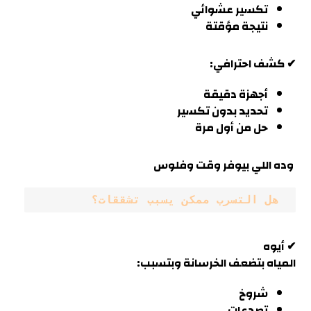
تكسير عشوائي
نتيجة مؤقتة
✔
كشف
احترافي:
أجهزة دقيقة
تحديد بدون تكسير
حل من أول مرة
وده اللي بيوفر وقت وفلوس
 هل التسرب ممكن يسبب تشققات؟
✔ أيوه
المياه بتضعف الخرسانة وبتسبب
:
شروخ
تصدعات