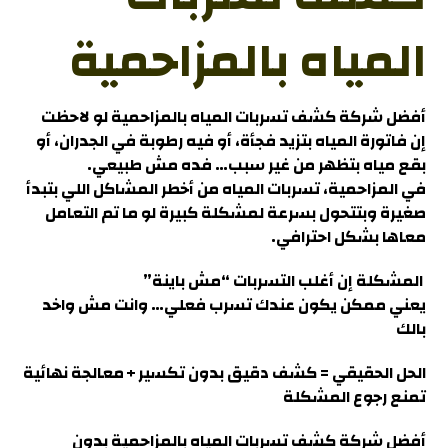
المياه بالمزاحمية
أفضل شركة كشف تسربات المياه بالمزاحمية
لو لاحظت
إن فاتورة المياه بتزيد فجأة، أو فيه رطوبة في الجدران، أو
بقع مياه بتظهر من غير سبب… فده مش طبيعي.
في
المزاحمية
، تسربات المياه من أخطر المشاكل اللي بتبدأ
صغيرة وبتتحول بسرعة لمشكلة كبيرة لو ما تم التعامل
معاها بشكل احترافي
.
المشكلة إن أغلب التسربات “مش باينة”
يعني ممكن يكون عندك تسرب فعلي… وانت مش واخد
بالك
الحل الحقيقي = كشف دقيق بدون تكسير + معالجة نهائية
تمنع رجوع المشكلة
أفضل شركة كشف تسربات المياه بالمزاحمية
بدون