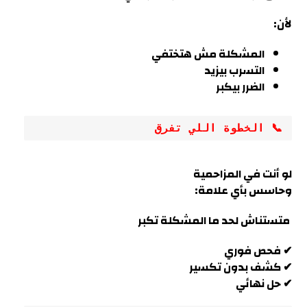
لأن:
المشكلة مش هتختفي
التسرب بيزيد
الضرر بيكبر
📞 الخطوة اللي تفرق
لو أنت في
المزاحمية
وحاسس بأي علامة:
متستناش لحد ما المشكلة تكبر
✔ فحص فوري
✔ كشف بدون تكسير
✔ حل نهائي