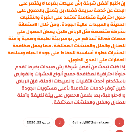
إن اختيار أفضل شركة رش مبيدات بضرما لا يقتصر على
البحث عن خدمة سريعة فقط، بل يتعلق بالحصول على
حلول احترافية متكاملة تعتمد على الخبرة والتقنيات
الحديثة والمبيدات عالية الجودة. ومن خلال الاستعانة
بشركة متخصصة مثل الرياض كلين، يمكن الحصول على
خدمات فعالة تساهم في توفير بيئة نظيفة وصحية وآمنة
للمنازل والفلل والمنشآت المختلفة، مما يجعل مكافحة
الحشرات خطوة أساسية للحفاظ على جودة الحياة وسلامة
العقارات على المدى الطويل.
إذا كنت تبحث عن أفضل شركة رش مبيدات بضرما تقدم
حلولًا احترافية لمكافحة جميع أنواع الحشرات والقوارض
باستخدام أحدث التقنيات والمبيدات الآمنة، فإن الرياض
كلين توفر خدمات متكاملة بأعلى مستويات الجودة
والاحترافية، بما يضمن الحصول على بيئة نظيفة وآمنة
للمنازل والفلل والمنشآت المختلفة.
Gelhady587@gmail.com
يونيو 22, 2026