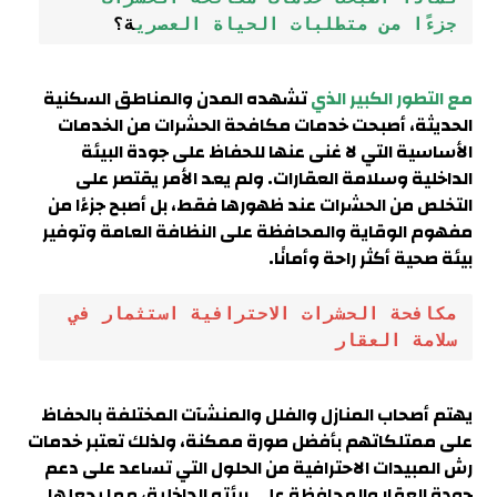
جزءًا من متطلبات الحياة العصري
ة؟
مع التطور الكبير الذي
تشهده المدن والمناطق السكنية
الحديثة، أصبحت خدمات مكافحة الحشرات من الخدمات
الأساسية التي لا غنى عنها للحفاظ على جودة البيئة
الداخلية وسلامة العقارات. ولم يعد الأمر يقتصر على
التخلص من الحشرات عند ظهورها فقط، بل أصبح جزءًا من
مفهوم الوقاية والمحافظة على النظافة العامة وتوفير
بيئة صحية أكثر راحة وأمانًا.
مكافحة الحشرات الاحترافية استثمار في 
سلامة العقار
يهتم أصحاب المنازل والفلل والمنشآت المختلفة بالحفاظ
على ممتلكاتهم بأفضل صورة ممكنة، ولذلك تعتبر خدمات
رش المبيدات الاحترافية من الحلول التي تساعد على دعم
جودة العقار والمحافظة على بيئته الداخلية، مما يجعلها