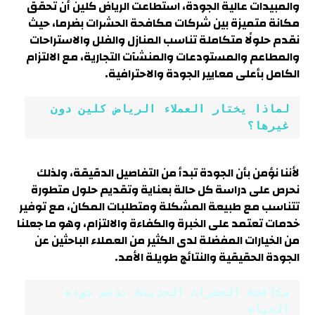
والمبيدات عالية الجودة، استطاعت الرياض كلين أن تحقق
مكانة متميزة بين شركات مكافحة الحشرات بضرما، حيث
نقدم حلولًا متكاملة تناسب المنازل والفلل والاستراحات
والمطاعم والمستودعات والمنشآت التجارية، مع الالتزام
الكامل بأعلى معايير الجودة والاحترافية.
لماذا يختار العملاء الرياض كلين دون 
غيرها؟
لأننا نؤمن بأن الجودة تبدأ من التفاصيل الدقيقة، ولذلك
نحرص على دراسة كل حالة بعناية وتقديم حلول متطورة
تتناسب مع طبيعة المشكلة ومتطلبات المكان، مع توفير
خدمات تعتمد على الخبرة والكفاءة والالتزام، وهو ما جعلنا
من الخيارات المفضلة لدى الكثير من العملاء الباحثين عن
الجودة الحقيقية والنتائج طويلة الأمد.
مكافحة الحشرات الحديثة تدعم جودة 
الحياة