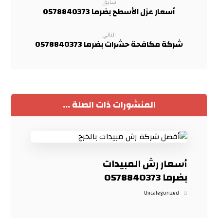
سابق
أسعار عزل الأسطح بضرما 0578840373
التالي
شركة مكافحة حشرات بضرما 0578840373
المنشورات ذات الصلة ...
أسعار رش المبيدات
بضرما 0578840373
Uncategorized