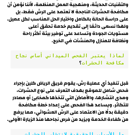
والتقنيات الحديثة، ومنهجية العمل المنظمة، لأننا نؤمن أن
مكافحة الحشرات الناجحة لا تعتمد على الرش فقط، بل
على دراسة الحالة بالكامل واختيار الحل المناسب لكل عميل.
ولهذا نسعى دائمًا إلى تقديم خدمة تحقق أعلى
مستويات الجودة وتساعد على توفير بيئة أكثر راحة
ونظافة للمنازل والمنشآت في الخرج.
لماذا يعتبر الفحص الميداني أساس نجاح 
مكافحة الحشرات
؟
قبل تنفيذ أي عملية رش، يقوم فريق الرياض كلين بإجراء
فحص شامل للموقع بهدف التعرف على نوع الحشرات،
ومدى انتشارها، والأماكن التي تتخذها كمخابئ أو مصادر
للتكاثر. ويساعد هذا الفحص على إعداد خطة مكافحة
دقيقة بدلًا من الاعتماد على الرش العشوائي، مما يرفع
من كفاءة الخدمة ويزيد من فرص نجاحها منذ الزيارة الأولى.
ما الأسباب الحقيقية لانتشار الحشرات 