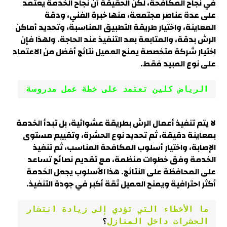
في نجاح المكافحة، لكن الحقيقة أن نجاح الخدمة يعتمد
على عدة عناصر مجتمعة، منها خبرة الفني، ودقة
المعاينة، واختيار طريقة التطبيق المناسبة، وتحديد أماكن
الرش بدقة، والمتابعة بعد التنفيذ عند الحاجة. ولهذا فإن
اختيار شركة متخصصة يمنح العميل نتائج أفضل من الاعتماد
على نوع المبيد فقط.
الرياض كلين تعتمد على خطة عمل مدروسة
لا يتم تنفيذ أعمال الرش بطريقة عشوائية، بل تبدأ الخدمة
بمعاينة دقيقة، ثم تحديد نوع الحشرة، وتقييم مستوى
الإصابة، واختيار أسلوب المكافحة المناسب، ثم تنفيذ
الخدمة وفق خطوات منظمة، مع تقديم نصائح تساعد
على المحافظة على النتائج. هذا الأسلوب يجعل الخدمة
أكثر احترافية ويمنح العميل ثقة أكبر في جودة التنفيذ.
ما الأخطاء التي تؤدي إلى زيادة انتشار 
الحشرات داخل المنازل
؟