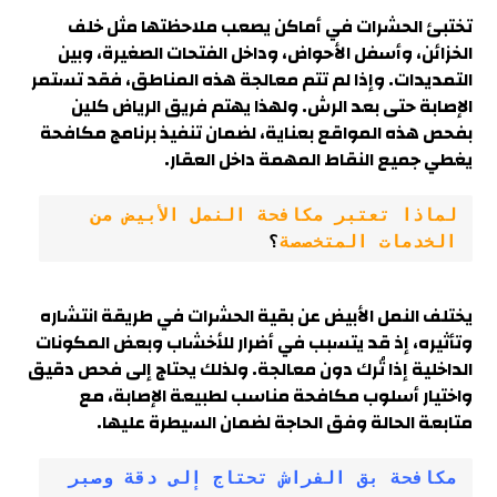
تختبئ الحشرات في أماكن يصعب ملاحظتها مثل خلف
الخزائن، وأسفل الأحواض، وداخل الفتحات الصغيرة، وبين
التمديدات. وإذا لم تتم معالجة هذه المناطق، فقد تستمر
الإصابة حتى بعد الرش. ولهذا يهتم فريق الرياض كلين
بفحص هذه المواقع بعناية، لضمان تنفيذ برنامج مكافحة
يغطي جميع النقاط المهمة داخل العقار.
لماذا تعتبر مكافحة النمل الأبيض من 
الخدمات المتخصصة
؟
يختلف النمل الأبيض عن بقية الحشرات في طريقة انتشاره
وتأثيره، إذ قد يتسبب في أضرار للأخشاب وبعض المكونات
الداخلية إذا تُرك دون معالجة. ولذلك يحتاج إلى فحص دقيق
واختيار أسلوب مكافحة مناسب لطبيعة الإصابة، مع
متابعة الحالة وفق الحاجة لضمان السيطرة عليها.
مكافحة بق الفراش تحتاج إلى دقة وصبر