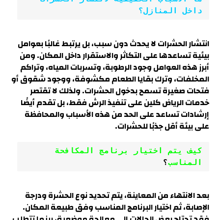
داخل المنازل؟
انتشار الحشرات لا يحدث دون سبب، بل يرتبط غالبًا بعوامل
بيئية تساعدها على التكاثر والاستقرار داخل المكان. ومن
أبرز هذه العوامل وجود الرطوبة، وتسربات المياه، وتراكم
المخلفات، وترك بقايا الطعام مكشوفة، ووجود شقوق أو
فتحات صغيرة تسمح بدخول الحشرات. ولذلك لا تقتصر
خدمات الرياض كلين على تنفيذ الرش فقط، بل تقدم أيضًا
إرشادات تساعد على الحد من هذه الأسباب والمحافظة
على بيئة أقل جذبًا للحشرات.
كيف يتم اختيار برنامج المكافحة 
المناسب
؟
بعد الانتهاء من المعاينة، يتم تحديد نوع الحشرة ودرجة
الإصابة، ثم اختيار البرنامج المناسب وفق طبيعة المكان.
فقد تحتاج بعض الحالات إلى معالجة موضعية، بينما تتطلب