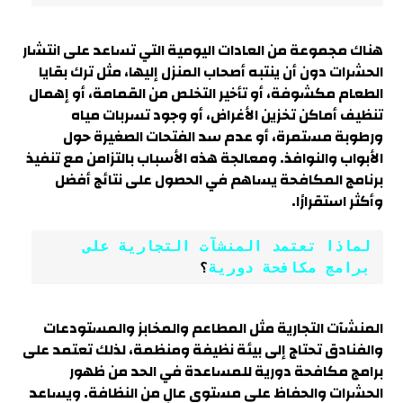
هناك مجموعة من العادات اليومية التي تساعد على انتشار
الحشرات دون أن ينتبه أصحاب المنزل إليها، مثل ترك بقايا
الطعام مكشوفة، أو تأخير التخلص من القمامة، أو إهمال
تنظيف أماكن تخزين الأغراض، أو وجود تسربات مياه
ورطوبة مستمرة، أو عدم سد الفتحات الصغيرة حول
الأبواب والنوافذ. ومعالجة هذه الأسباب بالتزامن مع تنفيذ
برنامج المكافحة يساهم في الحصول على نتائج أفضل
وأكثر استقرارًا.
لماذا تعتمد المنشآت التجارية على 
برامج مكافحة دورية
؟
المنشآت التجارية مثل المطاعم والمخابز والمستودعات
والفنادق تحتاج إلى بيئة نظيفة ومنظمة، لذلك تعتمد على
برامج مكافحة دورية للمساعدة في الحد من ظهور
الحشرات والحفاظ على مستوى عالٍ من النظافة. ويساعد