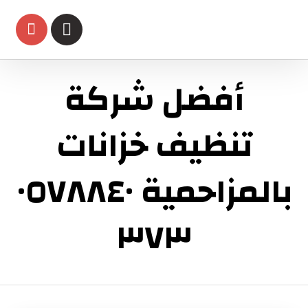
أفضل شركة
تنظيف خزانات
بالمزاحمية ٠٥٧٨٨٤٠
٣٧٣