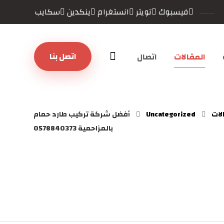
فيسبوك
تويتر
انستغرام
ينكدين
سكايب
اتصل بنا
المقالات
اتصال
لات
Uncategorized
أفضل شركة تركيب طارد حمام
بالمزاحمية 0578840373