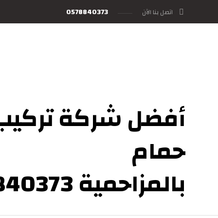
0578840373
اتصل بنا الآن
أفضل شركة تركيب 
حمام
بالمزاحمية 0578840373