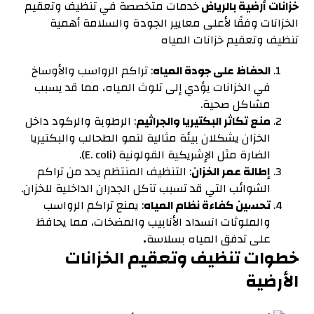
خزانات أرضية بالرياض
خدمات متخصصة في تنظيف وتعقيم
الخزانات وفقًا لأعلى معايير الجودة والسلامة أهمية
تنظيف وتعقيم خزانات المياه
الحفاظ على جودة المياه
: تراكم الرواسب والأوساخ
في الخزانات يؤدي إلى تلوث المياه، مما قد يسبب
مشاكل صحية.
منع تكاثر البكتيريا والجراثيم
: الرطوبة والركود داخل
الخزان يشكلان بيئة مثالية لنمو الطحالب والبكتيريا
الضارة مثل الإشريكية القولونية (E. coli).
إطالة عمر الخزان
: التنظيف المنتظم يحد من تراكم
الشوائب التي قد تسبب تآكل الجدران الداخلية للخزان.
تحسين كفاءة نظام المياه
: يمنع تراكم الرواسب
والملوثات انسداد الأنابيب والمضخات، مما يحافظ
على تدفق المياه بسلاسة
.
خطوات تنظيف وتعقيم الخزانات
الأرضية