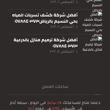
أغسطس ٦, ٢٠٢٦
أفضل شركة كشف تسربات المياه
بحي النسيم بالرياض٠٥٧٨٨٤٠٣٧٣
أغسطس ٦, ٢٠٢٦
أفضل شركة ترميم منازل بالدرعية
٠٥٧٨٨٤٠٣٧٣
أغسطس ٥, ٢٠٢٦
ساعات العمل
دعمنا متاح لمساعدتك
٢٤ ساعة
في اليوم ، سبعة أيام
في الأسبوع ،
٣٦٥
في العام
أيام